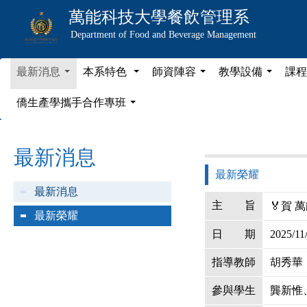
萬能科技大學
餐飲管理系
Department of Food and Beverage Management
最新消息
本系特色
師資陣容
教學設備
課程
...
...
...
...
僑生產學攜手合作專班
...
最新消息
最新榮耀
最新消息
主
旨
🏅️賀
最新榮耀
日
期
2025/11
指導教師
胡秀華
參與學生
龔新惟