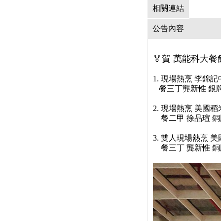
相關連結
公告內容
🏅️賀 萬能科大
1. 現場熱烹 李錦
餐三丁龔新惟 銀牌
2. 現場熱烹 美
餐二甲 徐品瑄 銅
3. 雙人現場熱烹 
餐三丁 龔新惟 銅牌