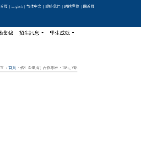
首頁
｜
English
｜
简体中文
｜
聯絡我們
｜
網站導覽
｜
回首頁
動集錦
招生訊息
學生成就
...
...
置 ：
首頁
> 僑生產學攜手合作專班
> Tiếng Việt