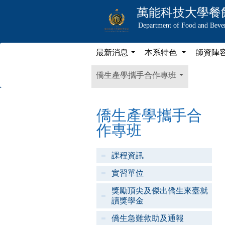
萬能科技大學
餐
Department of Food and Bev
最新消息
本系特色
師資陣
...
...
僑生產學攜手合作專班
...
僑生產學攜手合
作專班
課程資訊
實習單位
獎勵頂尖及傑出僑生來臺就
讀獎學金
僑生急難救助及通報