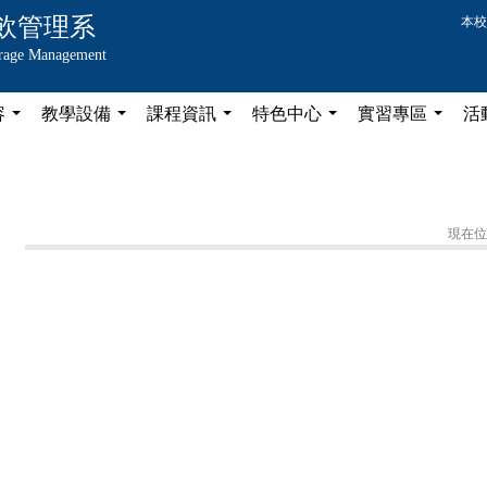
飲管理系
本校
erage Management
容
教學設備
課程資訊
特色中心
實習專區
活
...
...
...
...
...
現在位