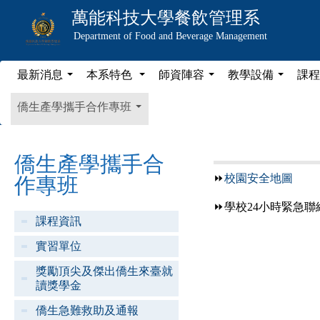
萬能科技大學
餐飲管理系
Department of Food and Beverage Management
最新消息
本系特色
師資陣容
教學設備
課程
...
...
...
...
僑生產學攜手合作專班
...
僑生產學攜手合
⏩
校園安全地圖
作專班
⏩學校24小時緊急聯
課程資訊
實習單位
獎勵頂尖及傑出僑生來臺就
讀獎學金
僑生急難救助及通報