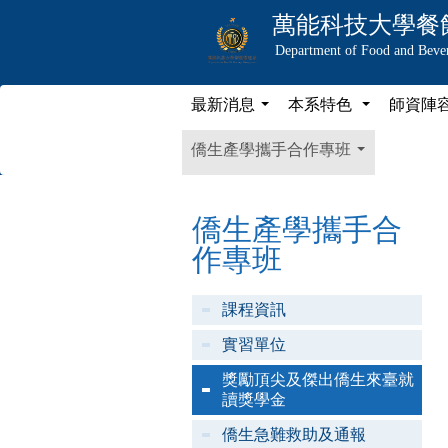
萬能科技大學
餐
Department of Food and Bev
最新消息
本系特色
師資陣
...
...
僑生產學攜手合作專班
...
僑生產學攜手合
作專班
課程資訊
實習單位
獎勵頂尖及傑出僑生來臺就
讀獎學金
僑生急難救助及通報