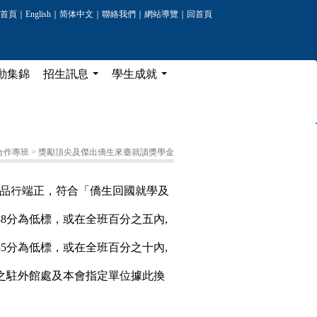
首頁
｜
English
｜
简体中文
｜
聯絡我們
｜
網站導覽
｜
回首頁
動集錦
招生訊息
學生成就
...
...
合作專班
> 獎勵頂尖及傑出僑生來臺就讀獎學金
品行端正，符合「僑生回國就學及
8分為低標，或在全班百分之五內,
5分為低標，或在全班百分之十內,
之駐外館處及本會指定單位據此換