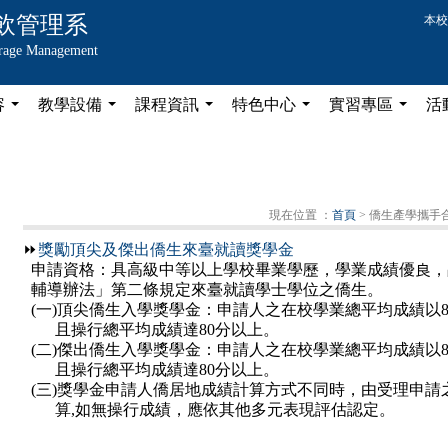
飲管理系
本校
erage Management
容
教學設備
課程資訊
特色中心
實習專區
活
...
...
...
...
...
現在位置 ：
首頁
> 僑生產學攜手
⏩
獎勵頂尖及傑出僑生來臺就讀獎學金
申請資格：具高級中等以上學校畢業學歷，學業成績優良，
輔導辦法」第二條規定來臺就讀學士學位之僑生。
(一)頂尖僑生入學獎學金：申請人之在校學業總平均成績以8
且操行總平均成績達80分以上。
(二)傑出僑生入學獎學金：申請人之在校學業總平均成績以8
且操行總平均成績達80分以上。
(三)獎學金申請人僑居地成績計算方式不同時，由受理申請
算,如無操行成績，應依其他多元表現評估認定。