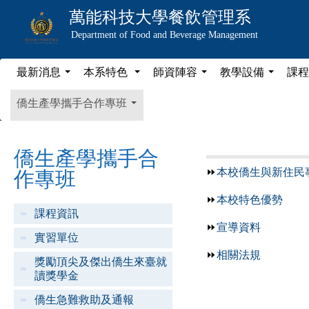
萬能科技大學
餐飲管理系
Department of Food and Beverage Management
最新消息
本系特色
師資陣容
教學設備
課程
...
...
...
...
僑生產學攜手合作專班
...
僑生產學攜手合
⏩
本校僑生與新住民
作專班
⏩
本校特色優勢
課程資訊
⏩
宣導資料
實習單位
⏩
相關法規
獎勵頂尖及傑出僑生來臺就
讀獎學金
僑生急難救助及通報