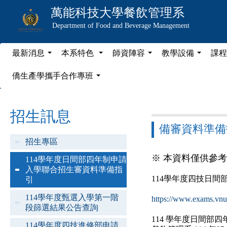
萬能科技大學
餐飲管理系
Department of Food and Beverage Management
最新消息
本系特色
師資陣容
教學設備
課程
...
...
...
...
僑生產學攜手合作專班
...
招生訊息
備審資料準備
招生專區
※ 本資料僅供參
114學年度日間部四年制申請
入學聯合招生審資料準備指
114學年度四技日間部
引
114學年度甄選入學第一階
https://www.exams.vn
段篩選結果公告查詢
114
學年度日間部四
114學年度四技進修部申請