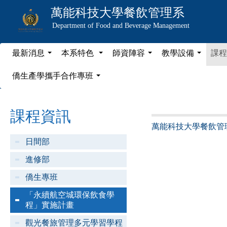
萬能科技大學
餐飲管理系
Department of Food and Beverage Management
最新消息
本系特色
師資陣容
教學設備
課程
...
...
...
...
僑生產學攜手合作專班
...
課程資訊
萬能科技大學餐飲管
日間部
進修部
僑生專班
「永續航空城環保飲食學
程」實施計畫
觀光餐旅管理多元學習學程