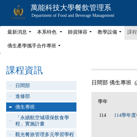
萬能科技大學
餐飲管理系
Department of Food and Beverage Management
最新消息
本系特色
師資陣容
教學設備
課程
...
...
...
...
僑生產學攜手合作專班
...
課程資訊
日間部 僑生專班 (
日間部
進修部
學年
僑生專班
114
114學年
「永續航空城環保飲食學
程」實施計畫
觀光餐旅管理多元學習學程