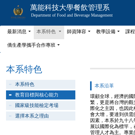
萬能科技大學
餐飲管理系
Department of Food and Beverage Management
最新消息
本系特色
師資陣容
教學設備
課程
...
...
...
...
僑生產學攜手合作專班
...
本系特色
本系特色
本系沿革
教育目標與核心能力
環顧全球，經濟的國
繁，更是將台灣的觀
國家級技能檢定考場
際化之主因，也因此
會大增，要達到供需
選擇本系之理由
因素，本系於九十八
展以國際化為標竿，
管理人才為主。專業