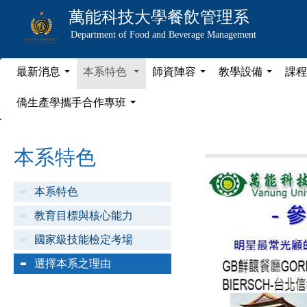
萬能科技大學
餐飲管理系
Department of Food and Beverage Management
最新消息
本系特色
師資陣容
教學設備
課程
...
...
...
...
僑生產學攜手合作專班
...
本系特色
本系特色
教育目標與核心能力
國家級技能檢定考場
選擇本系之理由